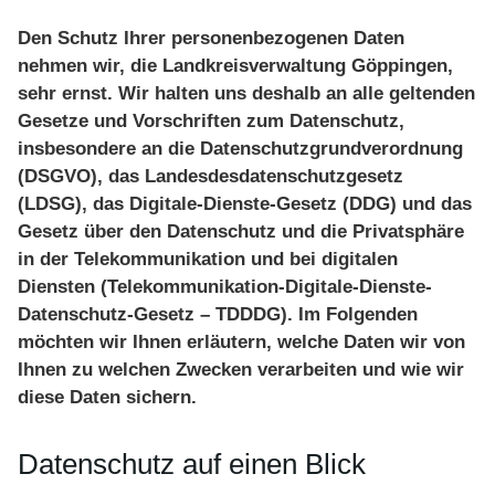
Fortbildungen
Den Schutz Ihrer personenbezogenen Daten
nehmen wir, die Landkreisverwaltung Göppingen,
Angebote 2024/25
sehr ernst. Wir halten uns deshalb an alle geltenden
Einblicke
Gesetze und Vorschriften zum Datenschutz,
insbesondere an die Datenschutzgrundverordnung
Über BELA
(DSGVO), das Landesdesdatenschutzgesetz
Was ist BELA
(LDSG), das Digitale-Dienste-Gesetz (DDG) und das
Gesetz über den Datenschutz und die Privatsphäre
Kontaktpersonen
in der Telekommunikation und bei digitalen
Partner
Diensten (Telekommunikation-Digitale-Dienste-
Datenschutz-Gesetz – TDDDG). Im Folgenden
Kontakt
möchten wir Ihnen erläutern, welche Daten wir von
Ihnen zu welchen Zwecken verarbeiten und wie wir
diese Daten sichern.
Datenschutz auf einen Blick