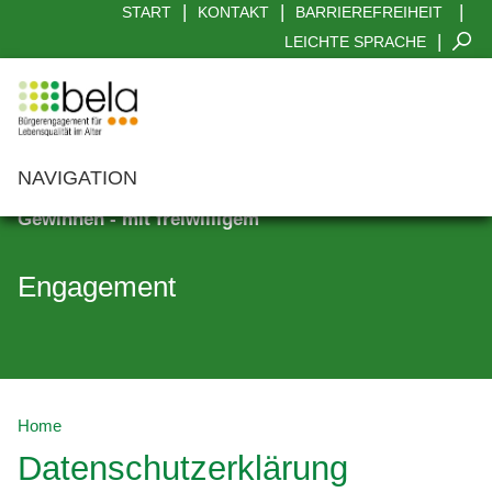
|
|
|
START
KONTAKT
BARRIEREFREIHEIT
|
LEICHTE SPRACHE
NAVIGATION
Gewinnen - mit freiwilligem
Aktuelles
Mein Engagement
Engagement
Was kann ich tun
Wo
Mein Nutzen
Home
Angebote
Datenschutzerklärung
Interviews