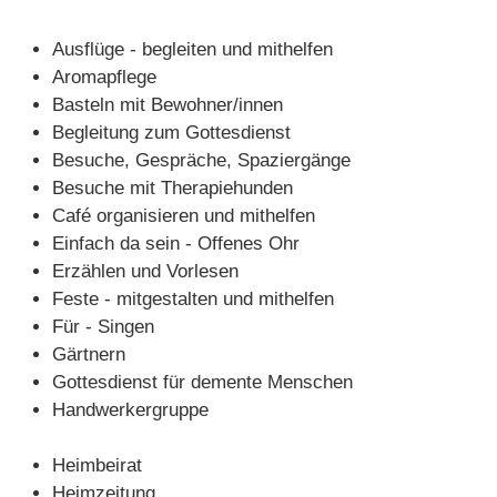
Fortbildungen
Ausflüge - begleiten und mithelfen
Angebote 2024/25
Aromapflege
Basteln mit Bewohner/innen
Einblicke
Begleitung zum Gottesdienst
Über BELA
Besuche, Gespräche, Spaziergänge
Besuche mit Therapiehunden
Was ist BELA
Café organisieren und mithelfen
Kontaktpersonen
Einfach da sein - Offenes Ohr
Erzählen und Vorlesen
Partner
Feste - mitgestalten und mithelfen
Kontakt
Für - Singen
Gärtnern
Gottesdienst für demente Menschen
Handwerkergruppe
Heimbeirat
Heimzeitung