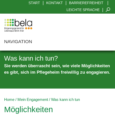
|
|
|
START
KONTAKT
BARRIEREFREIHEIT
|
LEICHTE SPRACHE
NAVIGATION
Aktuelles
Was kann ich tun?
Mein Engagement
Sie werden überrascht sein, wie viele Möglichkeiten
es gibt, sich im Pflegeheim freiwillig zu engagieren.
Was kann ich tun
Wo
Mein Nutzen
Home
/
Mein Engagement
/
Was kann ich tun
Angebote
Möglichkeiten
Interviews